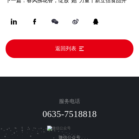
链一院”农产品加工领域签约仪式
下一篇：春风拂花香，绽放“她”力量丨新立信食品开
展“三八”妇女节系列活动
返回列表
服务电话
0635-7518818
微信公众号