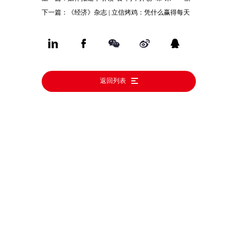
下一篇：《经济》杂志 | 立信烤鸡：凭什么赢得每天
立信食品亮相上海华食展
25万消费者青睐？
返回列表