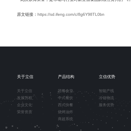
原文链接：
https://sd.ifeng.com/c/8g6Y98TL0bn
关于立信
产品结构
立信优势
关于立信
团餐食堂
智能产线
发展历程
中式餐饮
冷链物流
企业文化
西式快餐
服务优势
荣誉资质
烧烤油炸
商超系统